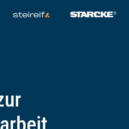
zur
rbeit