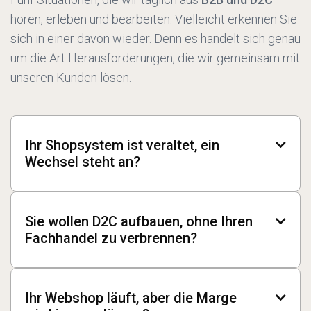
hören, erleben und bearbeiten. Vielleicht erkennen Sie
sich in einer davon wieder. Denn es handelt sich genau
um die Art Herausforderungen, die wir gemeinsam mit
unseren Kunden lösen.
Ihr Shopsystem ist veraltet, ein

Wechsel steht an?
Vielleicht stellt der Hersteller Ihres aktuellen
Systems den Support ein. Vielleicht reicht die
Sie wollen D2C aufbauen, ohne Ihren

Performance nicht mehr für Ihr Wachstum.
Fachhandel zu verbrennen?
Vielleicht passt das System einfach nicht mehr
Direktverkauf an Endkunden eröffnet neue
zu Ihren Prozessen. Ein Replatforming ist eine
Margen und neue Zielgruppen. Aber Ihr
Entscheidung für die nächsten 5 bis 8 Jahre. Sie
Ihr Webshop läuft, aber die Marge

klassischer Vertriebskanal über Fachhandel oder
wollen das nicht zweimal machen. Wir helfen