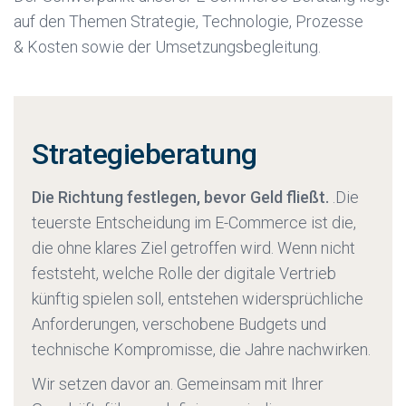
was Sie brauchen.Wir übernehmen die Rolle
vergleichen können. So vermeiden Sie es, ein
auf den Themen Strategie, Technologie, Prozesse
Ihrer externen E-Commerce-Abteilung. Wir
System zu kaufen, das die Hälfte Ihrer
& Kosten sowie der Umsetzungsbegleitung.
steuern Dienstleister, priorisieren Aufgaben,
Anforderungen nicht abdeckt.
halten Tempo und sichern Qualität. Sie erhalten
Ergebnisse statt Folien.
Strategieberatung
Die Richtung festlegen, bevor Geld fließt.
.Die
teuerste Entscheidung im E-Commerce ist die,
die ohne klares Ziel getroffen wird. Wenn nicht
feststeht, welche Rolle der digitale Vertrieb
künftig spielen soll, entstehen widersprüchliche
Anforderungen, verschobene Budgets und
technische Kompromisse, die Jahre nachwirken.
Wir setzen davor an. Gemeinsam mit Ihrer