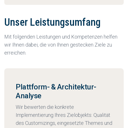
Ihre Wachstumspläne tragen, wo Performance-
Jeder professionelle Käufer wird Ihre Technik
Engpässe und sprungfixe Kosten lauern und ob
prüfen lassen. Wer die Schwachstellen vorher
Mehrsprachigkeit, Währungen und lokale
Unser Leistungsumfang
kennt, kann sie beheben oder souverän
Anforderungen abbildbar sind.
adressieren, statt in der Verhandlung vom
Mit folgenden Leistungen und Kompetenzen helfen
eigenen System überrascht zu werden. Mit einer
wir Ihnen dabei, die von Ihnen gestecken Ziele zu
Vendor Due Diligence gehen Sie vorbereitet in
erreichen.
den Prozess und schützen Ihren Kaufpreis.
Plattform- & Architektur-
Analyse
Wir bewerten die konkrete
Implementierung Ihres Zielobjekts: Qualität
des Customizings, eingesetzte Themes und