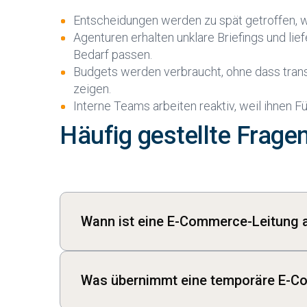
Entscheidungen werden zu spät getroffen, we
Agenturen erhalten unklare Briefings und lie
Bedarf passen.
Budgets werden verbraucht, ohne dass tran
zeigen.
Interne Teams arbeiten reaktiv, weil ihnen F
Häufig gestellte Frage
Wann ist eine E-Commerce-Leitung au
Eine E-Commerce-Leitung auf Zeit ist sinnvo
kritische Phase überbrückt werden muss. T
Was übernimmt eine temporäre E-C
Elternzeit, Kündigung, ein laufender Rela
E-Commerce-Bereich, der operativ funktion
Je nach Bedarf übernimmt eine E-Commerce-