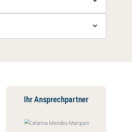

leister zusammen. Sie klärt
teiligten, welche Ziele verfolgt werden

 und belastbare Strukturen. Prozesse,
ntwortung später ohne Wissensverlust
Ihr Ansprechpartner