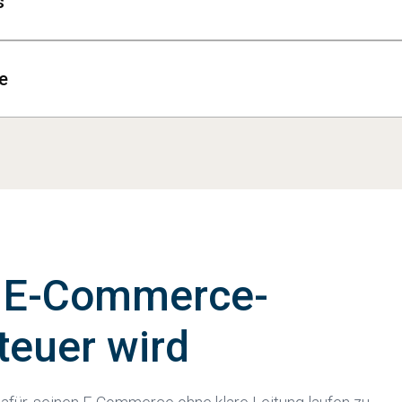
s
chäftsführung, IT, Marketing, Vertrieb und externe Dienst
und sorgt für klare Kommunikation. Dadurch wissen alle Be
e
 nicht nur kurzfristige Probleme, sondern hinterlässt klare
en nachvollziehbar dokumentiert werden. So kann die Vera
 E-Commerce-
teuer wird