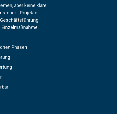
emen, aber keine klare
r steuert. Projekte
ie Geschäftsführung
ne Einzelmaßnahme,
tischen Phasen
erung
ortung
r
rbar