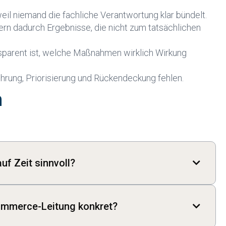
il niemand die fachliche Verantwortung klar bündelt.
fern dadurch Ergebnisse, die nicht zum tatsächlichen
sparent ist, welche Maßnahmen wirklich Wirkung
ührung, Priorisierung und Rückendeckung fehlen.
n
f Zeit sinnvoll?

ll, wenn intern eine Führungsrolle fehlt oder eine
ypische Anlässe sind eine vakante Position,
ommerce-Leitung konkret?

unch, ein Agenturwechsel, starkes Wachstum oder ein
iert, aber strategisch nicht mehr sauber gesteuert
Leitung auf Zeit Projektsteuerung, Priorisierung,