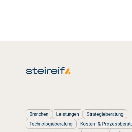
Fokus und liefert die Grundlage, um Invest
wirkungsvoll zu stellen.TeilenInhaltpdf
Branchen
Leistungen
Strategieberatung
Technologieberatung
Kosten- & Prozessberat