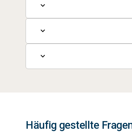



Häufig gestellte Frage