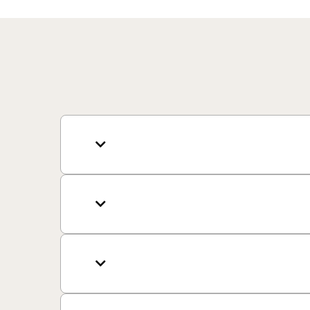


