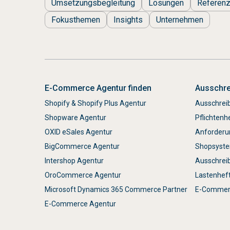
Umsetzungsbegleitung
Lösungen
Referen
Fokusthemen
Insights
Unternehmen
E-Commerce Agentur finden
Ausschre
Shopify & Shopify Plus Agentur
Ausschrei
Shopware Agentur
Pflichtenh
OXID eSales Agentur
Anforderu
BigCommerce Agentur
Shopsyste
Intershop Agentur
Ausschrei
OroCommerce Agentur
Lastenhef
Microsoft Dynamics 365 Commerce Partner
E-Commerc
E-Commerce Agentur