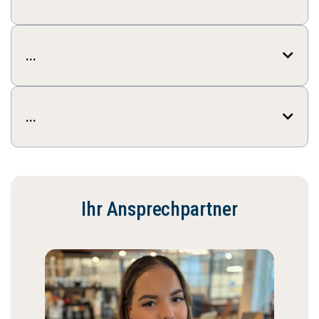
...
...

...
...

...
Ihr Ansprechpartner