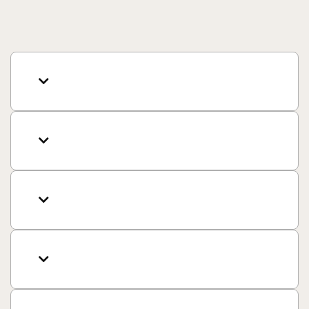



