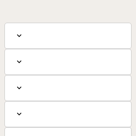



