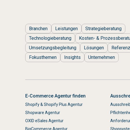
Branchen
Leistungen
Strategieberatung
Technologieberatung
Kosten- & Prozessberat
Umsetzungsbegleitung
Lösungen
Referen
Fokusthemen
Insights
Unternehmen
E-Commerce Agentur finden
Ausschre
Shopify & Shopify Plus Agentur
Ausschrei
Shopware Agentur
Pflichtenh
OXID eSales Agentur
Anforderu
BigCommerce Agentur
Shopsyste