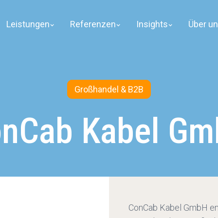
Leistungen
Referenzen
Insights
Über u
Großhandel & B2B
nCab Kabel G
ConCab Kabel GmbH entw